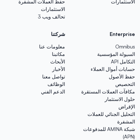
الاستثمارات
حفظ العملات المشفرة
الاستثمارات
تحالف ويب 3
Enterprise
شركتنا
Omnibus
معلومات عنا
السيولة المؤسسية
مكاتبنا
التكامل API
الأبحاث
حسابات أموال العملاء
الأخبار
حفظ الأصول
تواصل معنا
التحصيص
الوظائف
مكافآت العملات المستقرة
الدعم الفني
حلول الاستثمار
الإقراض
التحليل الجنائي للعملات
المشفرة
شبكة AMINA للمدفوعات
(APN)